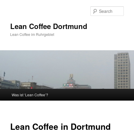
Sear
Lean Coffee Dortmund
Lean Coffee im Ruhrgebiet
Main
Was ist ‘Lean Coffee’?
Skip
menu
to
Post
navigat
primary
Lean Coffee in Dortmund
content